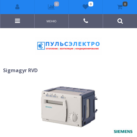
0
0
0
МЕНЮ
Sigmagyr RVD