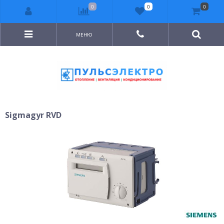
0
0
0
МЕНЮ
Sigmagyr RVD