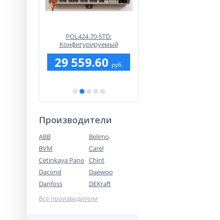
POL424.70-STD:
HTF-PT1000: Канальный
Конфигурируемый
датчик температуры
з
контроллер для тепловых
(SHUFT)
29 559.60
2 164.50
пуктов Climatix, с
руб.
руб.
я
дисплеем.
Производители
ABB
Belimo
BVM
Carel
Cetinkaya Pano
Chint
Dacond
Daewoo
Danfoss
DEKraft
Все производители