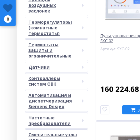
воздушных
заслонок
0
Терморегуляторы
(комнатные
термостаты)
Пульт управления 
SXС-02
Термостаты
Артикул: SXС-02
защиты и
ограничительные
Датчики
Контроллеры
систем ОВК
160 224.6
Автоматизация и
диспетчеризация
Siemens Desigo
В
Частотные
преобразователи
Смесительные узлы