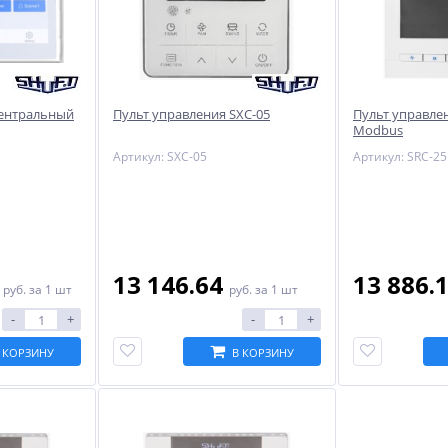
центральный
Пульт управления SXС-05
Пульт управлен
Modbus
Артикул: SXС-05
Артикул: SRC-25
8
13 146.64
13 886.
руб.
за 1 шт
руб.
за 1 шт
-
+
-
+
 КОРЗИНУ
В КОРЗИНУ