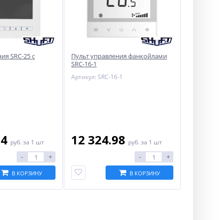
ия SRC-25 с
Пульт управления фанкойлами
SRC-16-1
Артикул: SRC-16-1
14
12 324.98
руб.
за 1 шт
руб.
за 1 шт
-
+
-
+
В КОРЗИНУ
В КОРЗИНУ