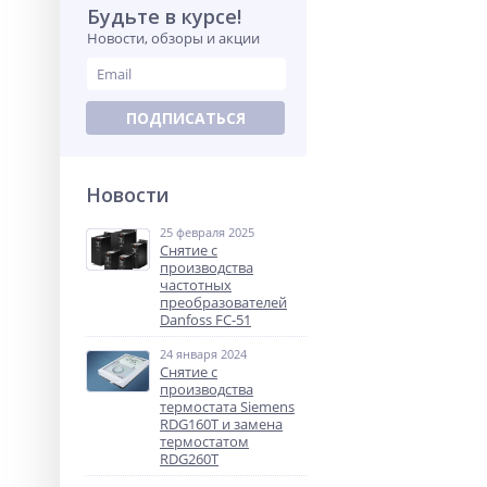
Будьте в курсе!
Новости, обзоры и акции
ПОДПИСАТЬСЯ
Новости
25 февраля 2025
Снятие с
производства
частотных
преобразователей
Danfoss FC-51
24 января 2024
Снятие с
производства
термостата Siemens
RDG160T и замена
термостатом
RDG260T