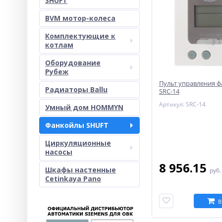
SHUFT
BVM мотор-колеса
Комплектующие к
котлам
Оборудование
Рубеж
Пульт управления 
Радиаторы Ballu
SRC-14
Артикул: SRC-14
Умный дом HOMMYN
Фанкойлы SHUFT
Циркуляционные
насосы
8 956.15
Шкафы настенные
руб
Cetinkaya Pano
В