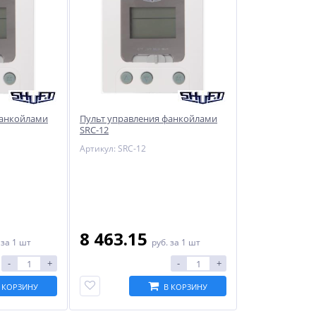
фанкойлами
Пульт управления фанкойлами
SRC-12
Артикул: SRC-12
8 463.15
.
за 1 шт
руб.
за 1 шт
-
+
-
+
 КОРЗИНУ
В КОРЗИНУ