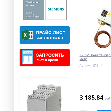
KP61-1: Реле темпер
метр
Артикул: KP61-1
3 185.84
руб