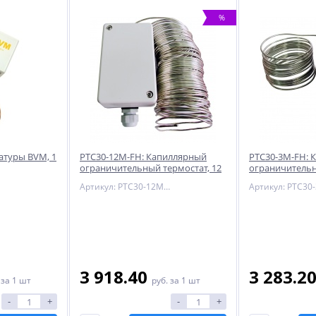
%
атуры BVM, 1
PTC30-12M-FH: Капиллярный
PTC30-3M-FH: 
ограничительный термостат, 12
ограничительн
метров, на 16А
метра, на 16А
Артикул: PTC30-12M-FH
3 918.40
3 283.2
.
за 1 шт
руб.
за 1 шт
-
+
-
+