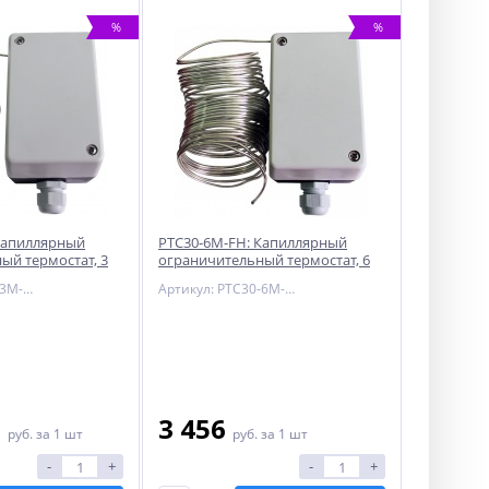
%
%
Капиллярный
PTC30-6M-FH: Капиллярный
ый термостат, 3
ограничительный термостат, 6
метров, на 16А
Артикул: PTC30-3M-FH
Артикул: PTC30-6M-FH
0
3 456
руб.
за 1 шт
руб.
за 1 шт
-
+
-
+