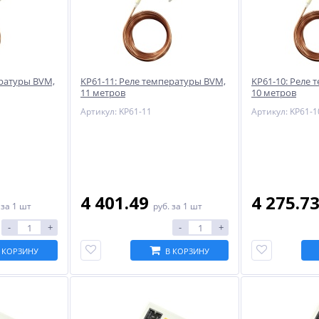
ературы BVM,
KP61-11: Реле температуры BVM,
KP61-10: Реле
11 метров
10 метров
Артикул: KP61-11
Артикул: KP61-1
4 401.49
4 275.7
.
за 1 шт
руб.
за 1 шт
-
+
-
+
 КОРЗИНУ
В КОРЗИНУ