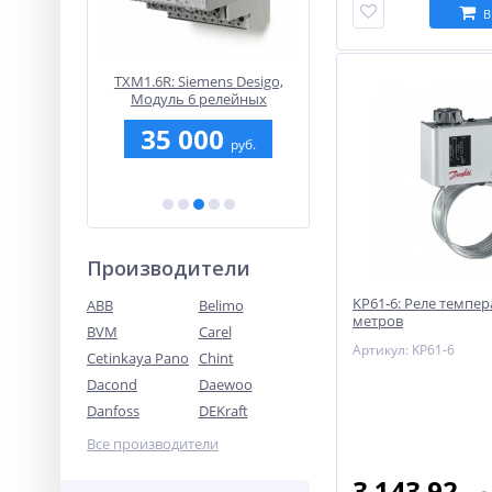
В
авления по
TXM1.6R: Siemens Desigo,
VXG44.15-1.6:
0…2000 Па
Модуль 6 релейных
Регулирующий клапа
выходов
Siemens - 3-х ходовый
35 000
12 237.03
cедельный, PN16, DN1
уб.
руб.
руб
Kvs1,6
Производители
KP61-6: Реле темпер
ABB
Belimo
метров
BVM
Carel
Артикул: KP61-6
Cetinkaya Pano
Chint
Dacond
Daewoo
Danfoss
DEKraft
Все производители
3 143.92