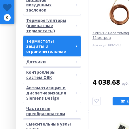
воздушных
заслонок
0
Терморегуляторы
(комнатные
термостаты)
KP61-12: Реле темп
12 метров
Термостаты
Артикул: KP61-12
защиты и
ограничительные
Датчики
Контроллеры
систем ОВК
4 038.68
руб
Автоматизация и
диспетчеризация
Siemens Desigo
В
Частотные
преобразователи
Смесительные узлы