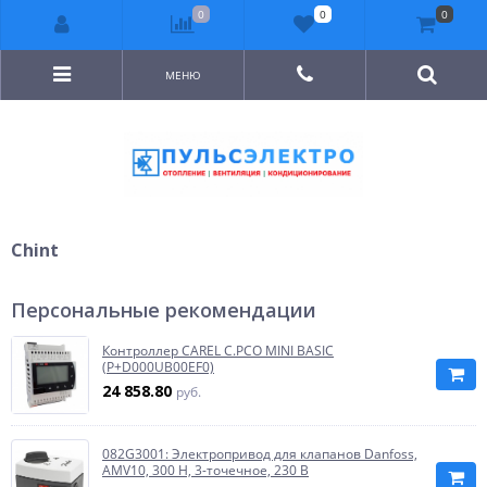
0
0
0
МЕНЮ
Chint
Персональные рекомендации
Контроллер CAREL C.PCO MINI BASIC
(P+D000UB00EF0)
24 858.80
руб.
082G3001: Электропривод для клапанов Danfoss,
AMV10, 300 Н, 3-точечное, 230 В