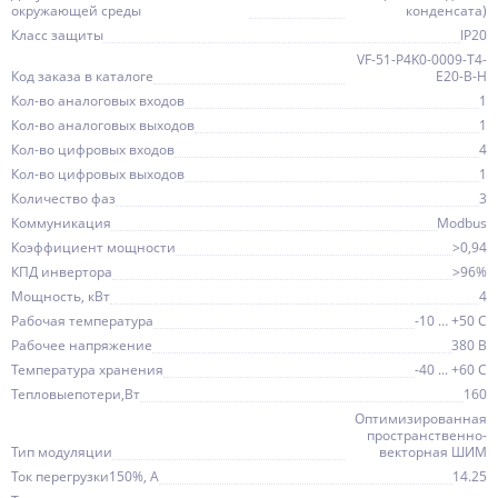
окружающей среды
конденсата)
Класс защиты
IP20
VF-51-P4K0-0009-T4-
Код заказа в каталоге
E20-B-H
Кол-во аналоговых входов
1
Кол-во аналоговых выходов
1
Кол-во цифровых входов
4
Кол-во цифровых выходов
1
Количество фаз
3
Коммуникация
Modbus
Коэффициент мощности
>0,94
КПД инвертора
>96%
Мощность, кВт
4
Рабочая температура
-10 … +50 C
Рабочее напряжение
380 В
Температура хранения
-40 ... +60 С
Тепловыепотери,Вт
160
Оптимизированная
пространственно-
Тип модуляции
векторная ШИМ
Ток перегрузки150%, А
14.25