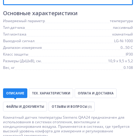
Основные характеристики
Измеряемый параметр
температура
Тип датчика
пассивный
Тип монтажа
комнатный
Выходной сигнал
LG-Ni 1000
Диапазон измерения
0…50 C
Класс защиты
IP30
Размеры (ДхШхВ), см.
10,9 x 9,5 x 5,2
Вес, кг
0.108
ОПИСАНИЕ
ТЕХ. ХАРАКТЕРИСТИКИ
ОПЛАТА И ДОСТАВКА
ФАЙЛЫ И ДОКУМЕНТЫ
ОТЗЫВЫ И ВОПРОСЫ
(0)
Комнатный датчик температуры Siemens QAA24 предназначен для
использования в системах отопления, вентиляции и
кондиционирования воздуха. Применяется в системах, где требуется
высокий уровень комфорта для измерения и регулирование
комнатной температуры.