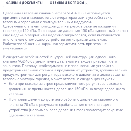
ФАЙЛЫ И ДОКУМЕНТЫ
ОТЗЫВЫ И ВОПРОСЫ
(0)
Сдвоенный газовый клапан Siemens VGD40.080 используется
применяется в газовых тепло генераторах или в устройствах с
газовыми горелками с принудительным наддувом.
Сдвоенные клапаны пригодны для нагрузок в режиме ожидания
горелки до 150 кПа. При создании давления 150 кПа сдвоенный клапан
еще надежно закрыт или надежно закрывается, если выполняется
отключение с помощью устройства регистрации давления.
Работоспособность и наружная герметичность при этом не
уменьшаются.
В следствие особенностей внутренней конструкции сдвоенного
клапана VGD40.08 увеличение давления на входе приводит к его
закрытию. Поэтому необходимость в использовании устройств
предохранительной отсечки и продувочных устройств, дополнительно
предусмотренных для регулятора высокого давления в целях защиты
газовой арматуры горелки, может отпасть в следующих случаях:
Если при выходе из строя предвключенного регулятора высокого
давления не превышается давление 150 кПа на входе сдвоенного
клапана.
При превышении допустимого рабочего давления сдвоенного
клапана 70 кПа в результате срабатывания отключающего
устройства (например, реле давления газа) происходит закрытие
сдвоенного клапана.