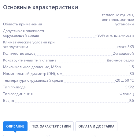
Основные характеристики
тепловые пункты,
вентиляционные
Область применения
установки
Допустимая влажность
окружающей среды
<95% отн. влажности
Климатические условия при
эксплуатации
класс 3K5
Количество ходов
2-х ходовой
Конструктивный тип клапана
Двойное седло
Максимальное давление, Мбар
1.5
Номинальный диаметр (DN), мм
80
Температура окружающей среды
-20 ... 60 °C
Тип привода
SKP2
Тип соединения
Фланец
Вес, кг
9,6
ОПИСАНИЕ
ТЕХ. ХАРАКТЕРИСТИКИ
ОПЛАТА И ДОСТАВКА