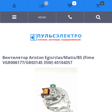
0
0
0
МЕНЮ
Вентилятор Ariston Egis/clas/Matis/BS (Fime
VGR006177/GR03145 35W) 65104357