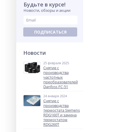
Будьте в курсе!
Новости, обзоры и акции
ПОДПИСАТЬСЯ
Новости
25 февраля 2025
Снятие с
производства
частотных
преобразователей
Danfoss FC-51
24 января 2024
Снятие с
производства
термостата Siemens
RDG160T и замена
термостатом
RDG260T