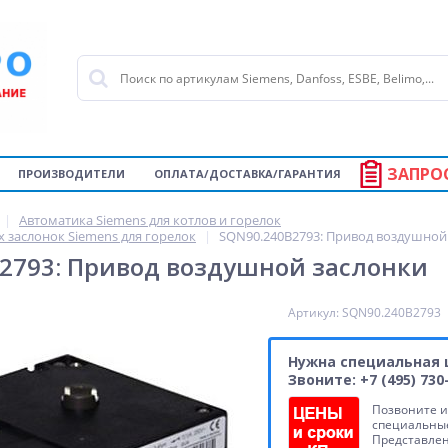
ЗАПРО
ПРОИЗВОДИТЕЛИ
ОПЛАТА/ДОСТАВКА/ГАРАНТИЯ
Автоматика Siemens для котлов и горелок
заслонок Siemens для горелок
SQN90.240B2793: Привод воздушной
2793: Привод воздушной заслонки
Артикул: SQN90.240B2793
Нужна специальная 
Звоните: +7 (495) 730
Позвоните и
специальные
Представле