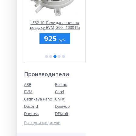
s Desigo,
LF32-10: Реле давления по
LDU11.323A27: Устройс
ерсальных
воздуху BVM, 200…1000 Па
проверки герметичнос
ходов
газового клапана
5
925
40 783.51
руб.
руб.
руб
Производители
ABB
Belimo
BVM
Carel
Cetinkaya Pano
Chint
Dacond
Daewoo
Danfoss
DEKraft
Все производители