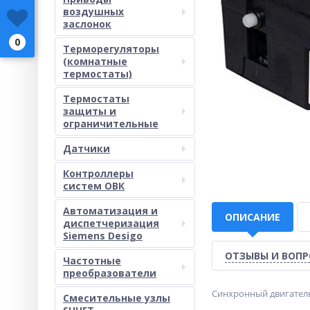
воздушных
заслонок
0
Терморегуляторы
(комнатные
термостаты)
Термостаты
защиты и
ограничительные
Датчики
Контроллеры
систем ОВК
Автоматизация и
ОПИСАНИЕ
диспетчеризация
Siemens Desigo
ОТЗЫВЫ И ВОП
Частотные
преобразователи
Синхронный двигатель. 
Смесительные узлы