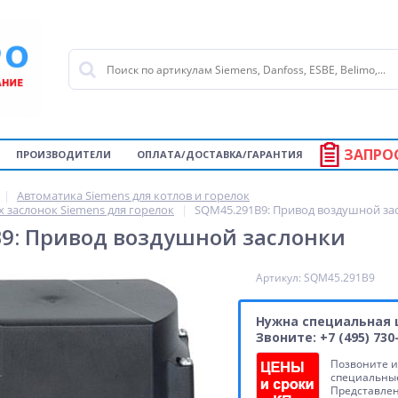
ЗАПРО
ПРОИЗВОДИТЕЛИ
ОПЛАТА/ДОСТАВКА/ГАРАНТИЯ
Автоматика Siemens для котлов и горелок
заслонок Siemens для горелок
SQM45.291B9: Привод воздушной за
9: Привод воздушной заслонки
Артикул: SQM45.291B9
Нужна специальная 
Звоните: +7 (495) 730
Позвоните и
специальные
Представле