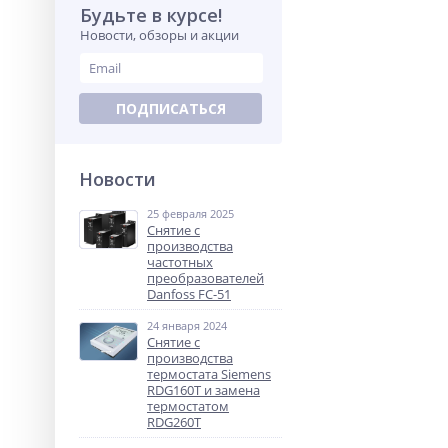
Будьте в курсе!
Новости, обзоры и акции
ПОДПИСАТЬСЯ
Новости
25 февраля 2025
Снятие с
производства
частотных
преобразователей
Danfoss FC-51
24 января 2024
Снятие с
производства
термостата Siemens
RDG160T и замена
термостатом
RDG260T