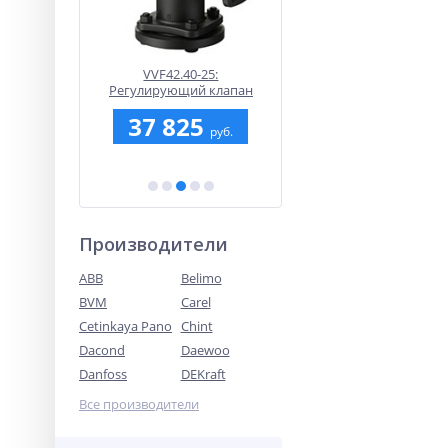
анальный
VVF42.40-25:
Датчик температуры
ературы
Регулирующий клапан
Siemens QAA32: NTC 3k
)
Siemens - 2-х ходовый,
IP30
50
37 825
1 879.80
cедельный, PN16, DN40,
руб.
руб.
руб.
Kvs25
Производители
ABB
Belimo
BVM
Carel
Cetinkaya Pano
Chint
Dacond
Daewoo
Danfoss
DEKraft
Все производители