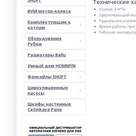
SHUFT
Технические х
Усилие: 3 Н*м
BVM мотор-колеса
Удерживающий мом
Радиальное усилие
Комплектующие к
Время работы при уг
котлам
Рабочая температура
Оборудование
Рубеж
Радиаторы Ballu
Умный дом HOMMYN
Фанкойлы SHUFT
Циркуляционные
насосы
Шкафы настенные
Cetinkaya Pano