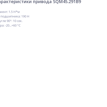
арактеристики привода SQM45.291B9
ент: 1.5 Н*м
 подшипника: 190 Н
ле 90°: 10 сек.
: -20...+60 °C