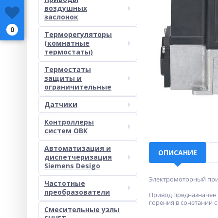
воздушных
заслонок
0
Терморегуляторы
(комнатные
термостаты)
Термостаты
защиты и
ограничительные
Датчики
Контроллеры
систем ОВК
Автоматизация и
ОПИСАНИЕ
диспетчеризация
Siemens Desigo
Электромоторный прив
Частотные
преобразователи
Привод предназначен 
горения в сочетании 
Смесительные узлы