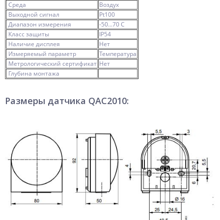
Среда
Воздух
Выходной сигнал
Pt100
Диапазон измерения
-50...70 C
Класс защиты
IP54
Наличие дисплея
Нет
Измеряемый параметр
Температура
Метрологический сертификат
Нет
Глубина монтажа
Размеры датчика QAC2010: