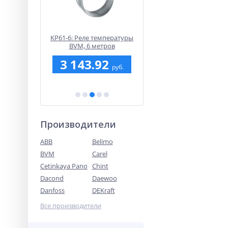
3:
KP61-6: Реле температуры
ATF1-PT1000: Уличны
ый привод
BVM, 6 метров
датчик температуры
едельных
(SHUFT)
.60
3 143.92
2 812.10
0 Н, 3-
руб.
руб.
руб.
., AC 230 В
Производители
ABB
Belimo
BVM
Carel
Cetinkaya Pano
Chint
Dacond
Daewoo
Danfoss
DEKraft
Все производители