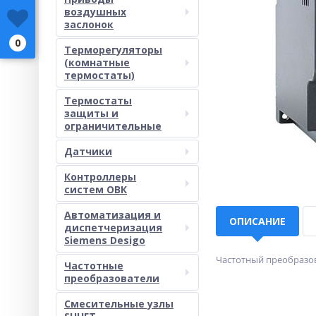
воздушных
заслонок
0
Терморегуляторы
(комнатные
термостаты)
Термостаты
защиты и
ограничительные
Датчики
Контроллеры
систем ОВК
Автоматизация и
ОПИСАНИЕ
диспетчеризация
Siemens Desigo
Частотный преобразова
Частотные
преобразователи
Смесительные узлы