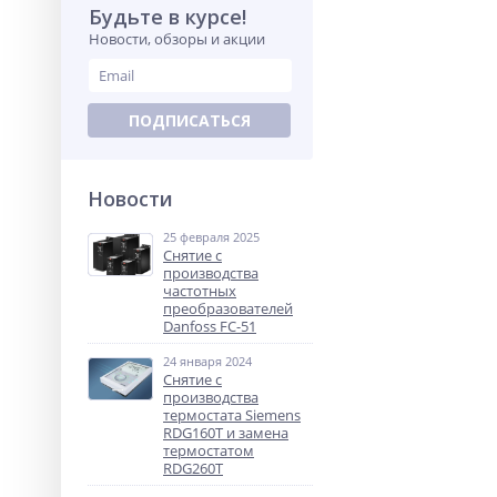
Будьте в курсе!
Новости, обзоры и акции
ПОДПИСАТЬСЯ
Новости
25 февраля 2025
Снятие с
производства
частотных
преобразователей
Danfoss FC-51
24 января 2024
Снятие с
производства
термостата Siemens
RDG160T и замена
термостатом
RDG260T