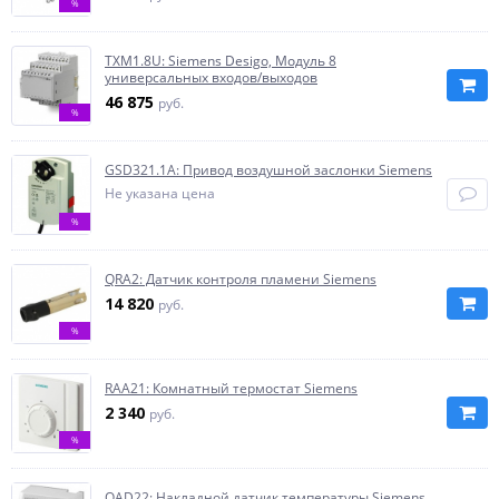
%
TXM1.8U: Siemens Desigo, Модуль 8
универсальных входов/выходов
46 875
руб.
%
GSD321.1A: Привод воздушной заслонки Siemens
Не указана цена
%
QRA2: Датчик контроля пламени Siemens
14 820
руб.
%
RAA21: Комнатный термостат Siemens
2 340
руб.
%
QAD22: Накладной датчик температуры Siemens,