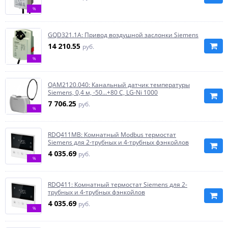
%
GQD321.1A: Привод воздушной заслонки Siemens
14 210.55
руб.
%
QAM2120.040: Канальный датчик температуры
Siemens, 0,4 м, -50...+80 C, LG-Ni 1000
7 706.25
руб.
%
RDQ411MB: Комнатный Modbus термостат
Siemens для 2-трубных и 4-трубных фэнкойлов
4 035.69
руб.
%
RDQ411: Комнатный термостат Siemens для 2-
трубных и 4-трубных фэнкойлов
4 035.69
руб.
%