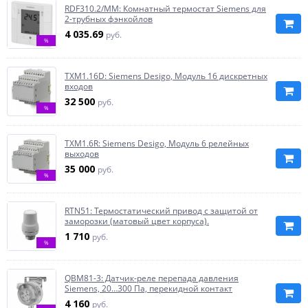
RDF310.2/MM: Комнатный термостат Siemens для
2-трубных фэнкойлов
4 035.69
руб.
%
TXM1.16D: Siemens Desigo, Модуль 16 дискретных
входов
32 500
руб.
%
TXM1.6R: Siemens Desigo, Модуль 6 релейных
выходов
35 000
руб.
%
RTN51: Термостатический привод с защитой от
заморозки (матовый цвет корпуса).
1 710
руб.
%
QBM81-3: Датчик-реле перепада давления
Siemens, 20…300 Па, перекидной контакт
4 160
руб.