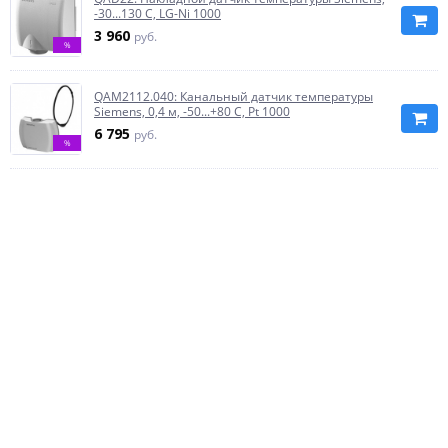
-30...130 C, LG-Ni 1000
3 960
руб.
%
QAM2112.040: Канальный датчик температуры
Siemens, 0,4 м, -50...+80 C, Pt 1000
6 795
руб.
%
QAF81.6: Термостат защиты от заморозки
Siemens, 6 м, -5…+15 C, автоматический сброс,
перекидной контакт
%
17 370.60
руб.
Датчик температуры Siemens QAD2012: Pt1000,
IP42
3 315
руб.
%
QAC22: Уличный датчик температуры Siemens,
-50...+70 C, LG-Ni 1000
3 432
руб.
%