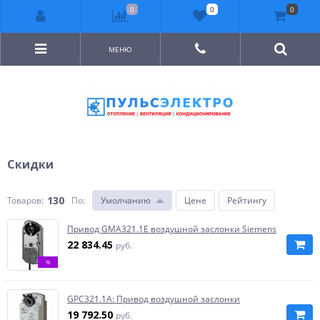
0
0
0
МЕНЮ
Скидки
130
Товаров:
По
:
Умолчанию
Цене
Рейтингу
Привод GMA321.1E воздушной заслонки Siemens
22 834.45
руб.
%
GPC321.1A: Привод воздушной заслонки
19 792.50
руб.