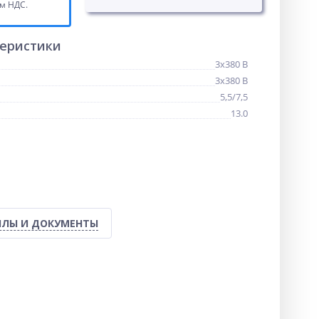
ом НДС.
теристики
3x380 В
3x380 В
5,5/7,5
13.0
ЛЫ И ДОКУМЕНТЫ