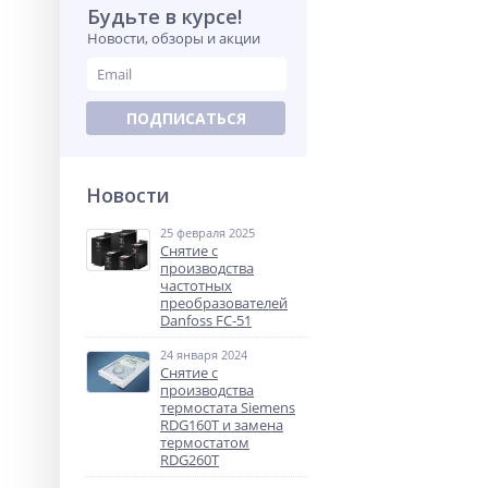
Будьте в курсе!
Новости, обзоры и акции
ПОДПИСАТЬСЯ
Новости
25 февраля 2025
Снятие с
производства
частотных
преобразователей
Danfoss FC-51
24 января 2024
Снятие с
производства
термостата Siemens
RDG160T и замена
термостатом
RDG260T