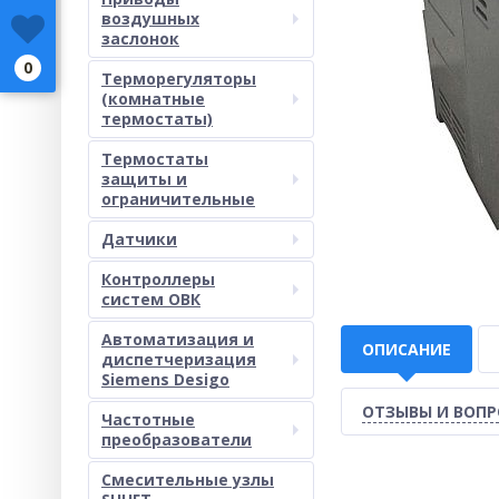
воздушных
заслонок
0
Терморегуляторы
(комнатные
термостаты)
Термостаты
защиты и
ограничительные
Датчики
Контроллеры
систем ОВК
Автоматизация и
ОПИСАНИЕ
диспетчеризация
Siemens Desigo
ОТЗЫВЫ И ВОП
Частотные
преобразователи
Смесительные узлы