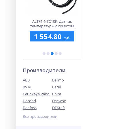
урируемый
ALTF1-NTC10K: Датчик
TUA1 /HY: Комнатны
 контур
температуры с хомутом
преобразователь
ния
контактный (SHUFT)
влажности (SHUFT)
0
1 554.80
22 668.10
руб.
руб.
руб
Производители
ABB
Belimo
BVM
Carel
Cetinkaya Pano
Chint
Dacond
Daewoo
Danfoss
DEKraft
Все производители