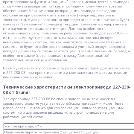
противоположна функции "защиты", которая используется в приводах
с пружинным возвратом, так как в последних приужинный возврат
обеспечивает механическое возвращения привода в исходное
положение при отключении его питания (например, авария в
электросети). А для реверсивных приводов отключение питания будет
означать "замирание" привода в текущем положении и удержание в
нем заслонки системы вентиляции. Данная особенность
ограничивает сферу применения реверсивных приводов 227-230-08 -
их не рекомендуется применять на клапанах притока воздуха
вентиляционных систем, так как нештатное отключение питания в
системе не будет отработано приводом и уличный воздух продолжит
попадать в каналы системы вентиляции. В осенне-весенний период, а
особенно в зимний, это приведет к риску "замораживания"
теплообменника секции отопления.
Важно учитывать эту особенность реверсивных приводов (в том числе
и 227-230-08) при проектировании и монтаже систем автоматизации
вентиляционных установок.
Технические характеристики электропривода 227-230-
08 от Gruner
Электропривод 227-230-08 по своим заявленным техническим
характеристикам не уступает европейским приводам и может быть
использовать не только для комплектации новых вентиляционных
систем, но и для замены вышедших из строя приводов на уже
работающих объектах.
Усилие привода, Н*м
Наличие возвратной пружины ("защитная" функция)