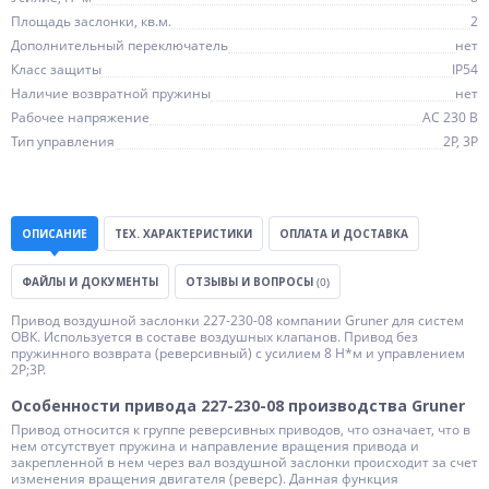
Площадь заслонки, кв.м.
2
Дополнительный переключатель
нет
Класс защиты
IP54
Наличие возвратной пружины
нет
Рабочее напряжение
AC 230 В
Тип управления
2P, 3P
ОПИСАНИЕ
ТЕХ. ХАРАКТЕРИСТИКИ
ОПЛАТА И ДОСТАВКА
ФАЙЛЫ И ДОКУМЕНТЫ
ОТЗЫВЫ И ВОПРОСЫ
(0)
Привод воздушной заслонки 227-230-08 компании Gruner для систем
ОВК. Используется в составе воздушных клапанов. Привод без
пружинного возврата (реверсивный) с усилием 8 Н*м и управлением
2P;3P.
Особенности привода 227-230-08 производства Gruner
Привод относится к группе реверсивных приводов, что означает, что в
нем отсутствует пружина и направление вращения привода и
закрепленной в нем через вал воздушной заслонки происходит за счет
изменения вращения двигателя (реверс). Данная функция