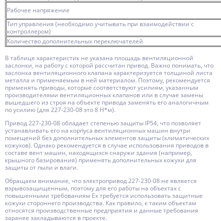
Рабочее напряжение
Тип управления (необходимо учитывать при взаимодействии с
контроллером)
Количество дополнительных переключателей
В таблице характеристик не указана площадь вентиляционной
заслонки, на работу с которой рассчитан привод. Важно понимать, что
заслонка вентиляционного клапана характеризуется толщиной листа
металла и применяемым в ней материалом. Поэтому, рекомендуется
применять приводы, которые соответствуют усилиям, указанным
производителями вентиляционных клапанов или в случае замены
вышедшего из строя на объекте привода заменять его аналогичным
по усилию (для 227-230-08 это 8 Н*м).
Привод 227-230-08 обладает степенью защиты IP54, что позволяет
устанавливать его на корпуса вентиляционных машин внутри
помещений без дополнительных элементов защиты (климатических
кожухов). Однако рекомендуется в случае использования приводов в
составе вент машин, находящихся снаружи здания (например,
крышного базирования) применять дополнительных кожухи для
защиты от пыли и влаги.
Обращаем внимание, что электропривод 227-230-08 не является
взрывозащищенным, поэтому для его работы на объектах с
повышенными требованиям Ex требуется использовать защитные
кожухи стороннего производства. Как правило, к таким объектам
относятся производственные предприятия и данные требования
заранее закладываются в проекте.