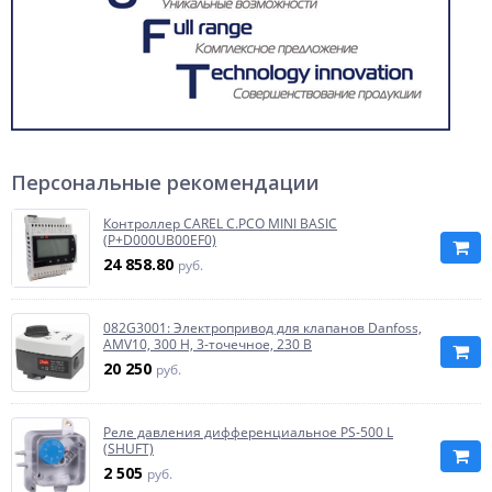
Персональные рекомендации
Контроллер CAREL C.PCO MINI BASIC
(P+D000UB00EF0)
24 858.80
руб.
082G3001: Электропривод для клапанов Danfoss,
AMV10, 300 Н, 3-точечное, 230 В
20 250
руб.
Реле давления дифференциальное PS-500 L
(SHUFT)
2 505
руб.