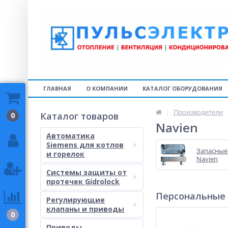
ГЛАВНАЯ
О КОМПАНИИ
КАТАЛОГ ОБОРУДОВАНИЯ
Производители
Каталог товаров
0
Navien
Автоматика
Siemens для котлов
Запасные 
и горелок
Navien
Системы защиты от
протечек Gidrolock
Персональные
Регулирующие
клапаны и приводы
0
Приводы