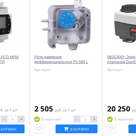
.PCO MINI
Реле давления
082G3001: Эле
F0)
дифференциальное PS-500 L
клапанов Danfo
(SHUFT)
3-точечное, 23
Артикул: -
Артикул: -
2 505
20 250
уб.
за 1 шт
руб.
за 1 шт
ру
-
+
-
+
В наличии
В наличии
 КОРЗИНУ
В КОРЗИНУ