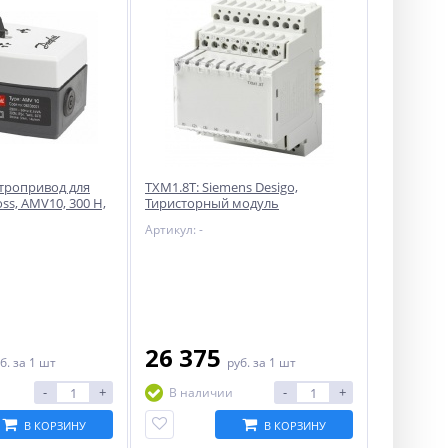
ктропривод для
TXM1.8T: Siemens Desigo,
ss, AMV10, 300 Н,
Тиристорный модуль
0 В
Артикул: -
26 375
б.
за 1 шт
руб.
за 1 шт
-
+
-
+
В наличии
В КОРЗИНУ
В КОРЗИНУ