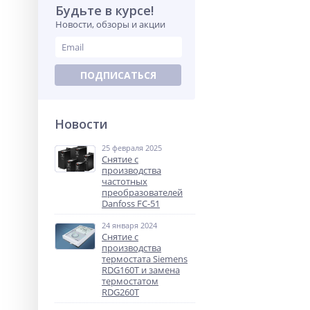
Будьте в курсе!
Новости, обзоры и акции
ПОДПИСАТЬСЯ
Новости
25 февраля 2025
Снятие с
производства
частотных
преобразователей
Danfoss FC-51
24 января 2024
Снятие с
производства
термостата Siemens
RDG160T и замена
термостатом
RDG260T