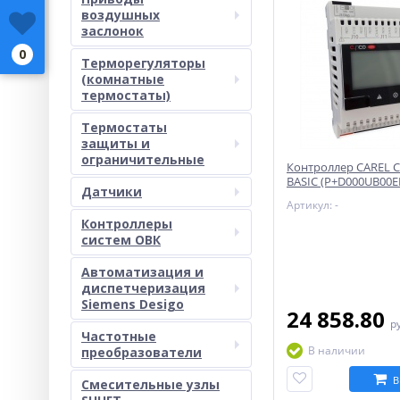
воздушных
заслонок
0
Терморегуляторы
(комнатные
термостаты)
Термостаты
защиты и
ограничительные
Контроллер CAREL C
BASIC (P+D000UB00E
Датчики
Артикул: -
Контроллеры
систем ОВК
Автоматизация и
диспетчеризация
Siemens Desigo
24 858.80
р
Частотные
В наличии
преобразователи
В
Смесительные узлы