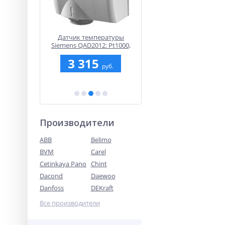
стройство
Датчик температуры
RDQ411MB: Комнатны
етичности
Siemens QAD2012: Pt1000,
Modbus термостат Siem
лапана
IP42
для 2-трубных и 4-труб
.51
3 315
4 035.69
фэнкойлов
руб.
руб.
руб.
Производители
ABB
Belimo
BVM
Carel
Cetinkaya Pano
Chint
Dacond
Daewoo
Danfoss
DEKraft
Все производители