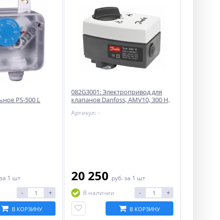
082G3001: Электропривод для
ное PS-500 L
клапанов Danfoss, AMV10, 300 Н,
3-точечное, 230 В
Артикул: -
20 250
за 1 шт
руб.
за 1 шт
-
+
-
+
В наличии
В КОРЗИНУ
В КОРЗИНУ