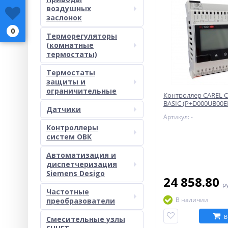
воздушных
заслонок
0
Терморегуляторы
(комнатные
термостаты)
Термостаты
защиты и
ограничительные
Контроллер CAREL C
BASIC (P+D000UB00E
Датчики
Артикул: -
Контроллеры
систем ОВК
Автоматизация и
диспетчеризация
Siemens Desigo
24 858.80
р
Частотные
В наличии
преобразователи
В
Смесительные узлы