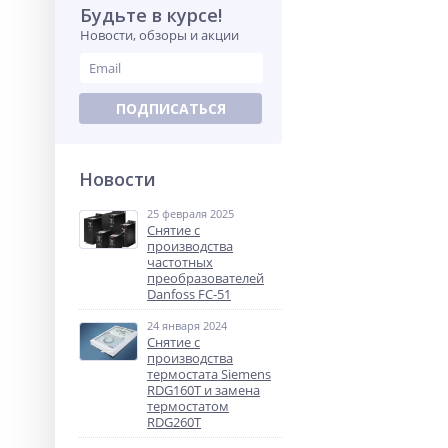
Будьте в курсе!
Новости, обзоры и акции
ПОДПИСАТЬСЯ
Новости
25 февраля 2025
Снятие с
производства
частотных
преобразователей
Danfoss FC-51
24 января 2024
Снятие с
производства
термостата Siemens
RDG160T и замена
термостатом
RDG260T