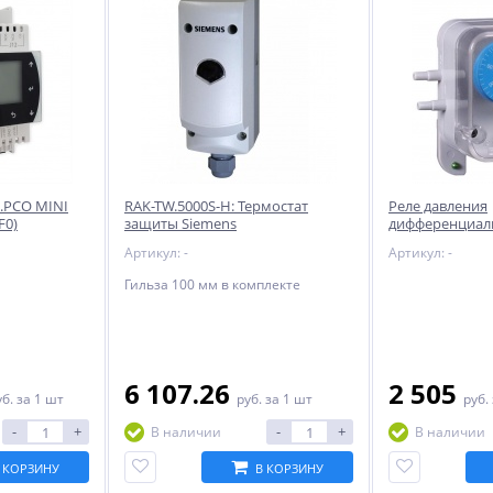
.PCO MINI
RAK-TW.5000S-H: Термостат
Реле давления
F0)
защиты Siemens
дифференциаль
(SHUFT)
Артикул: -
Артикул: -
Гильза 100 мм в комплекте
6 107.26
2 505
уб.
за 1 шт
руб.
за 1 шт
руб.
-
+
-
+
В наличии
В наличии
 КОРЗИНУ
В КОРЗИНУ