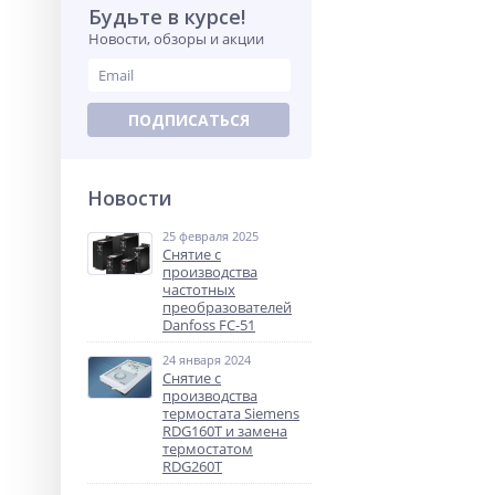
Будьте в курсе!
Новости, обзоры и акции
ПОДПИСАТЬСЯ
Новости
25 февраля 2025
Снятие с
производства
частотных
преобразователей
Danfoss FC-51
24 января 2024
Снятие с
производства
термостата Siemens
RDG160T и замена
термостатом
RDG260T