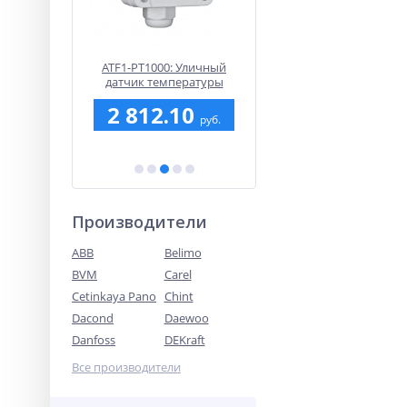
-FH:
ATF1-PT1000: Уличный
RDG160T: Комнатный
ный
датчик температуры
термостат Siemens
льный
(SHUFT)
накладного монтажа 
40
2 812.10
16 646
етров, на
расписанием для водян
руб.
руб.
руб.
теплого пола, AC 24 В
Производители
ABB
Belimo
BVM
Carel
Cetinkaya Pano
Chint
Dacond
Daewoo
Danfoss
DEKraft
Все производители