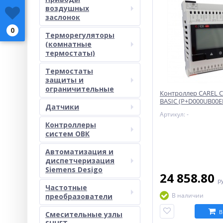
воздушных
заслонок
0
Терморегуляторы
(комнатные
термостаты)
Термостаты
защиты и
ограничительные
Контроллер CAREL C
BASIC (P+D000UB00E
Датчики
Артикул: -
Контроллеры
систем ОВК
Автоматизация и
диспетчеризация
Siemens Desigo
24 858.80
р
Частотные
В наличии
преобразователи
В
Смесительные узлы