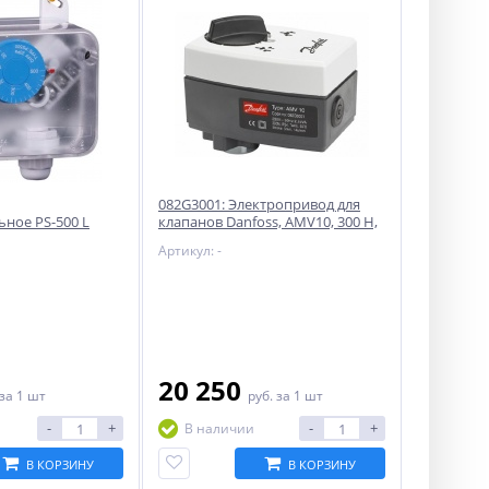
082G3001: Электропривод для
ное PS-500 L
клапанов Danfoss, AMV10, 300 Н,
3-точечное, 230 В
Артикул: -
20 250
за 1 шт
руб.
за 1 шт
-
+
-
+
В наличии
В КОРЗИНУ
В КОРЗИНУ