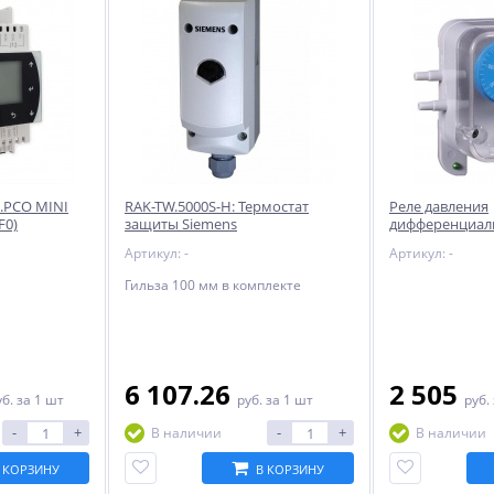
.PCO MINI
RAK-TW.5000S-H: Термостат
Реле давления
F0)
защиты Siemens
дифференциаль
(SHUFT)
Артикул: -
Артикул: -
Гильза 100 мм в комплекте
6 107.26
2 505
уб.
за 1 шт
руб.
за 1 шт
руб.
-
+
-
+
В наличии
В наличии
 КОРЗИНУ
В КОРЗИНУ