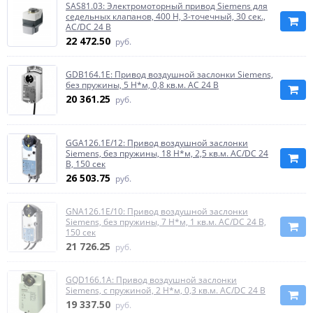
SAS81.03: Электромоторный привод Siemens для
седельных клапанов, 400 Н, 3-точечный, 30 сек.,
AC/DC 24 В
22 472.50
руб.
GDB164.1E: Привод воздушной заслонки Siemens,
без пружины, 5 Н*м, 0,8 кв.м. AC 24 В
20 361.25
руб.
GGA126.1E/12: Привод воздушной заслонки
Siemens, без пружины, 18 Н*м, 2,5 кв.м. AC/DC 24
В, 150 сек
26 503.75
руб.
GNA126.1E/10: Привод воздушной заслонки
Siemens, без пружины, 7 Н*м, 1 кв.м. AC/DC 24 В,
150 сек
21 726.25
руб.
GQD166.1A: Привод воздушной заслонки
Siemens, с пружиной, 2 Н*м, 0,3 кв.м. AC/DC 24 В
19 337.50
руб.