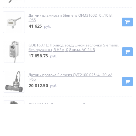
Датчик влажности Siemens QFM3160D: 0...10 В,
IP65
41 625
руб.
GDB163.1E: Привод воздушной заслонки Siemens,
без пружины, 5 Н*м, 0,8 кв.м. AC 24 В
17 858.75
руб.
Датчик протока Siemens QVE2100.025: 4...20 мА,
IP65
20 812.50
руб.
GMA164.1E: Привод воздушной заслонки
Siemens, с пружиной, 7 Н*м, 1,5 кв.м. AC /DC 24 В
31 167.50
руб.
GRA326.1E/T12: Привод для противопожарных