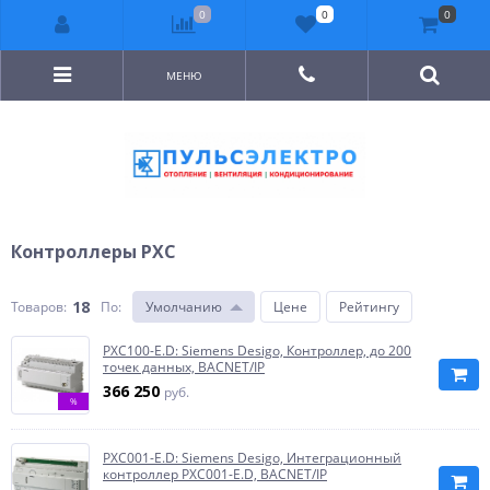
0
0
0
МЕНЮ
Контроллеры PXC
18
Товаров:
По
:
Умолчанию
Цене
Рейтингу
PXC100-E.D: Siemens Desigo, Контроллер, до 200
точек данных, BACNET/IP
366 250
руб.
%
PXC001-E.D: Siemens Desigo, Интеграционный
контроллер PXC001-E.D, BACNET/IP