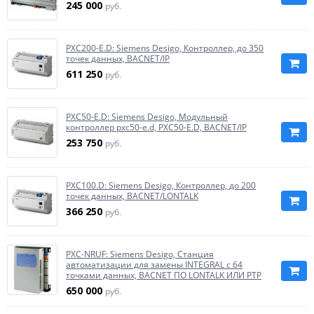
245 000
руб.
PXC200-E.D: Siemens Desigo, Контроллер, до 350
точек данных, BACNET/IP
611 250
руб.
PXC50-E.D: Siemens Desigo, Модульный
контроллер pxc50-e.d, PXC50-E.D, BACNET/IP
253 750
руб.
PXC100.D: Siemens Desigo, Контроллер, до 200
точек данных, BACNET/LONTALK
366 250
руб.
PXC-NRUF: Siemens Desigo, Станция
автоматизации для замены INTEGRAL с 64
точками данных, BACNET ПО LONTALK ИЛИ PTP
650 000
руб.