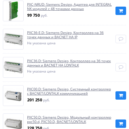
PXC-NRUD: Siemens Desigo, Адаптер для INTEGRAL
NK модулей с 48 точками данных
99 750
руб.
PXC36-E.D: Siemens Desigo, Контроллер на 36
точек данных и BACNET НА IP
Не указана цена
PXC36.D: Siemens Desigo, Контроллер на 36 точек
данных и BACNET НА LONTALK
Не указана цена
PXC00.D: Siemens Desigo, Системный контроллер
с BACNET/LONTALK коммуникацией
201 250
руб.
PXC50.D: Siemens Desigo, Модульный контроллер
pxc50.d, PXC50.D, BACNET/LONTALK
228 750
руб.