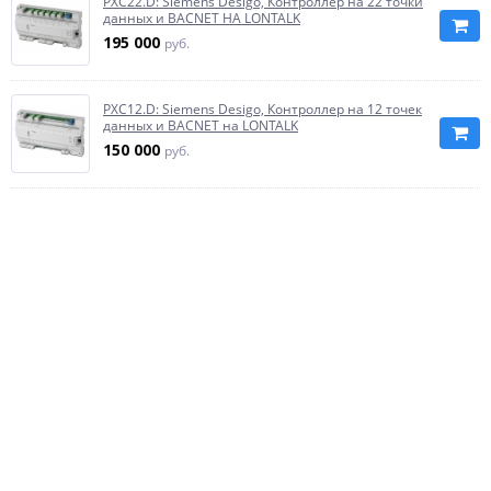
PXC22.D: Siemens Desigo, Контроллер на 22 точки
данных и BACNET НА LONTALK
195 000
руб.
PXC12.D: Siemens Desigo, Контроллер на 12 точек
данных и BACNET на LONTALK
150 000
руб.
PXC00-E.D: Siemens Desigo, Системный
контроллер с BACNET/IP коммуникацией
217 500
руб.
← Ctrl
1
2
Будьте в курсе!
Новости, обзоры и акции