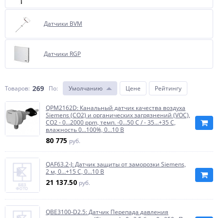
Датчики BVM
Датчики RGP
269
Товаров:
По
:
Умолчанию
Цене
Рейтингу
QPM2162D: Канальный датчик качества воздуха
Siemens (CO2) и органических загрязнений (VOC),
CO2 - 0…2000 ppm, темп. -0...50 C / - 35…+35 C,
влажность 0…100%, 0…10 В
80 775
руб.
QAF63.2-J: Датчик защиты от заморозки Siemens,
2 м, 0…+15 C, 0…10 В
21 137.50
руб.
QBE3100-D2.5: Датчик Перепада давления