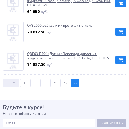
жидкости и газа (Siemens) , 0…2.5 бар, 0…250 кПа,
DC 4...20 мA
61 650
руб.
QVE2000.025: датчик протока (Siemens)
20 812.50
руб.
QBE63-DP01: Датчик Перепада давления
жидкости и газа (Siemens) , 0…10 кПа, DC 0...10 V
71 887.50
руб.
← Ctrl
1
2
...
21
22
23
Будьте в курсе!
Новости, обзоры и акции
ПОДПИСАТЬСЯ